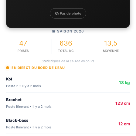
Pas de photo
📅 SAISON 2026
47
636
13,5
PRISES
TOTAL KG
MOYENNE
Statistiques de la saison en cours
EN DIRECT DU BORD DE L'EAU
Koï
18 kg
Poste 2 • Il y a 2 mois
Brochet
123 cm
Poste Itinerant • Il y a 2 mois
Black-bass
12 cm
Poste Itinerant • Il y a 2 mois