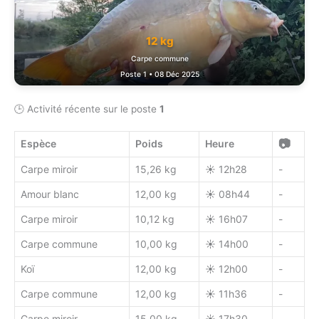
12 kg
Carpe commune
Poste 1 • 08 Déc 2025
🕒 Activité récente sur le poste
1
📷
Espèce
Poids
Heure
Carpe miroir
15,26 kg
☀️ 12h28
-
Amour blanc
12,00 kg
☀️ 08h44
-
Carpe miroir
10,12 kg
☀️ 16h07
-
Carpe commune
10,00 kg
☀️ 14h00
-
Koï
12,00 kg
☀️ 12h00
-
Carpe commune
12,00 kg
☀️ 11h36
-
Carpe miroir
15,00 kg
☀️ 17h30
-