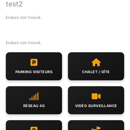
test2
Aller
au
contenu
Enduro non trouvé.
Enduro non trouvé.
PARKING VISITEURS
CHALET / GÎTE
RÉSEAU 4G
VIDÉO SURVEILLANCE