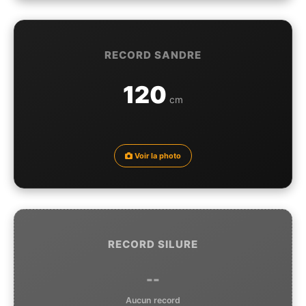
RECORD SANDRE
120
cm
Voir la photo
RECORD SILURE
--
Aucun record